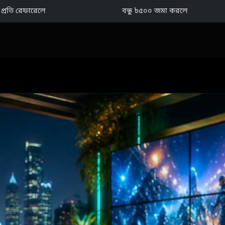
প্রতি রেফারেলে
বন্ধু ৳৫০০ জমা করলে