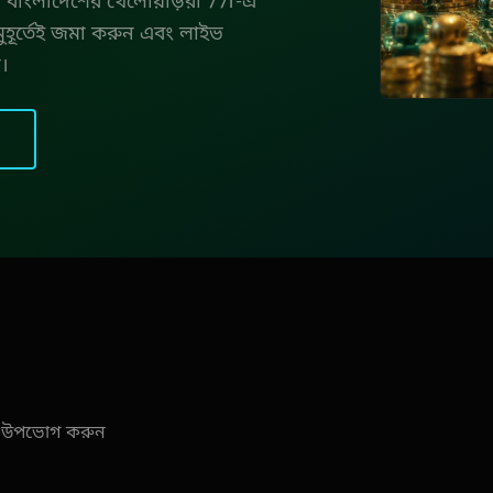
া বাংলাদেশের খেলোয়াড়রা 77r-এ
মুহূর্তেই জমা করুন এবং লাইভ
ন।
দ উপভোগ করুন