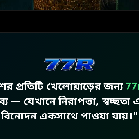
ের প্রতিটি খেলোয়াড়ের জন্য
77
ন্তব্য — যেখানে নিরাপত্তা, স্বচ্ছ
বিনোদন একসাথে পাওয়া যায়।"