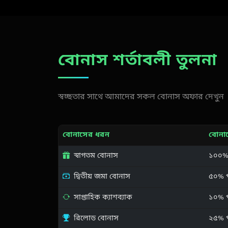
বোনাস শর্তাবলী তুলনা
স্বচ্ছতার সাথে আমাদের সকল বোনাস অফার দেখুন
বোনাসের ধরন
বোনা
স্বাগতম বোনাস
১০০% 
দ্বিতীয় জমা বোনাস
৫০% প
সাপ্তাহিক ক্যাশব্যাক
১০% প
রিলোড বোনাস
২৫% প