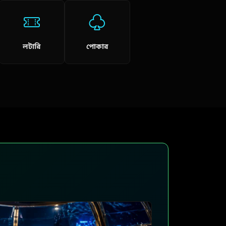
লটারি
পোকার