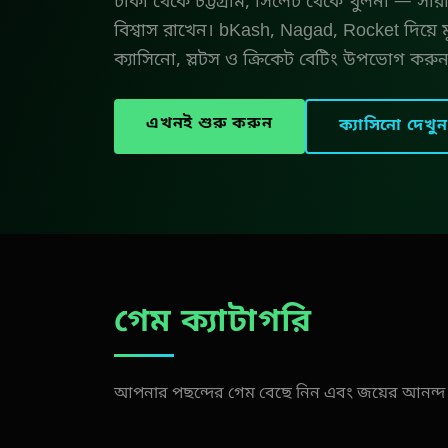
ঢাকা থেকে চট্টগ্রাম, সিলেট থেকে খুলনা — সার
বিশ্বাস রাখেন। bKash, Nagad, Rocket দিয়ে 
ক্যাসিনো, স্লটস ও ক্রিকেট বেটিং উপভোগ করু
এখনই শুরু করুন
ক্যাসিনো দেখুন
গেম ক্যাটাগরি
আপনার পছন্দের গেম বেছে নিন এবং জয়ের আনন্